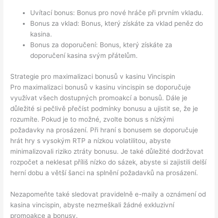
Uvítací bonus: Bonus pro nové hráče při prvním vkladu.
Bonus za vklad: Bonus, který získáte za vklad peněz do
kasina.
Bonus za doporučení: Bonus, který získáte za
doporučení kasina svým přátelům.
Strategie pro maximalizaci bonusů v kasinu Vincispin
Pro maximalizaci bonusů v kasinu vincispin se doporučuje
využívat všech dostupných promoakcí a bonusů. Dále je
důležité si pečlivě přečíst podmínky bonusu a ujistit se, že je
rozumíte. Pokud je to možné, zvolte bonus s nízkými
požadavky na prosázení. Při hraní s bonusem se doporučuje
hrát hry s vysokým RTP a nízkou volatilitou, abyste
minimalizovali riziko ztráty bonusu. Je také důležité dodržovat
rozpočet a neklesat příliš nízko do sázek, abyste si zajistili delší
herní dobu a větší šanci na splnění požadavků na prosázení.
Nezapomeňte také sledovat pravidelně e-maily a oznámení od
kasina vincispin, abyste nezmeškali žádné exkluzivní
promoakce a bonusy.