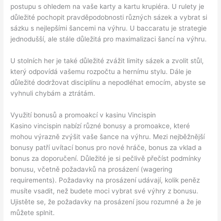
postupu s ohledem na vaše karty a kartu krupiéra. U rulety je
důležité pochopit pravděpodobnosti různých sázek a vybrat si
sázku s nejlepšími šancemi na výhru. U baccaratu je strategie
jednodušší, ale stále důležitá pro maximalizaci šancí na výhru.
U stolních her je také důležité zvážit limity sázek a zvolit stůl,
který odpovídá vašemu rozpočtu a hernímu stylu. Dále je
důležité dodržovat disciplínu a nepodléhat emocím, abyste se
vyhnuli chybám a ztrátám.
Využití bonusů a promoakcí v kasinu Vincispin
Kasino vincispin nabízí různé bonusy a promoakce, které
mohou výrazně zvýšit vaše šance na výhru. Mezi nejběžnější
bonusy patří uvítací bonus pro nové hráče, bonus za vklad a
bonus za doporučení. Důležité je si pečlivě přečíst podmínky
bonusu, včetně požadavků na prosázení (wagering
requirements). Požadavky na prosázení udávají, kolik peněz
musíte vsadit, než budete moci vybrat své výhry z bonusu.
Ujistěte se, že požadavky na prosázení jsou rozumné a že je
můžete splnit.