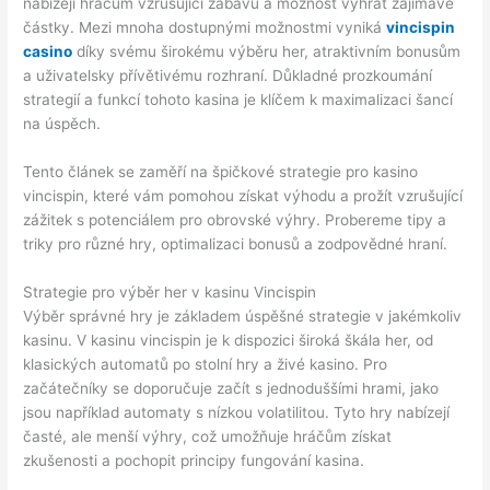
nabízejí hráčům vzrušující zábavu a možnost vyhrát zajímavé
částky. Mezi mnoha dostupnými možnostmi vyniká
vincispin
casino
díky svému širokému výběru her, atraktivním bonusům
a uživatelsky přívětivému rozhraní. Důkladné prozkoumání
strategií a funkcí tohoto kasina je klíčem k maximalizaci šancí
na úspěch.
Tento článek se zaměří na špičkové strategie pro kasino
vincispin, které vám pomohou získat výhodu a prožít vzrušující
zážitek s potenciálem pro obrovské výhry. Probereme tipy a
triky pro různé hry, optimalizaci bonusů a zodpovědné hraní.
Strategie pro výběr her v kasinu Vincispin
Výběr správné hry je základem úspěšné strategie v jakémkoliv
kasinu. V kasinu vincispin je k dispozici široká škála her, od
klasických automatů po stolní hry a živé kasino. Pro
začátečníky se doporučuje začít s jednoduššími hrami, jako
jsou například automaty s nízkou volatilitou. Tyto hry nabízejí
časté, ale menší výhry, což umožňuje hráčům získat
zkušenosti a pochopit principy fungování kasina.