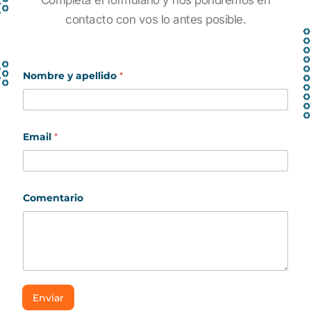
contacto con vos lo antes posible.
a
Nombre y apellido
*
p
e
l
l
i
d
Email
*
o
a
p
e
l
Comentario
l
i
d
o
*
Enviar