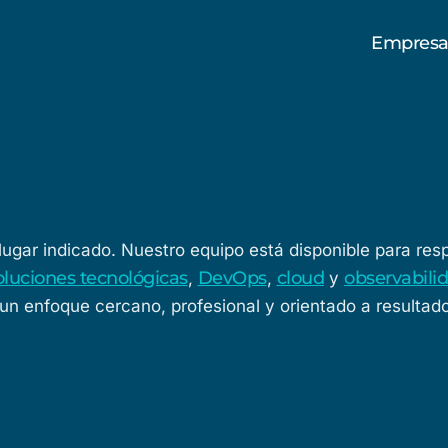
Empres
l lugar indicado. Nuestro equipo está disponible para re
oluciones tecnológicas
DevOps
cloud
observabili
,
,
y
 un enfoque cercano, profesional y orientado a resultad