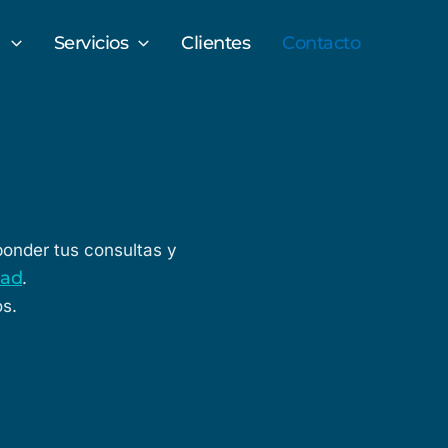
a
Servicios
Clientes
Contacto
sponder tus consultas y
dad
.
os.