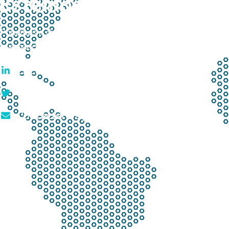
Estemos En Contacto
Ponemos a disposición distintos canales de contacto Advi
que puedas comunicarte de la forma que te resulte más c
Encuéntrenos en LinkedIn.
Twitter de Advisors4IT.
Contáctenos por correo.