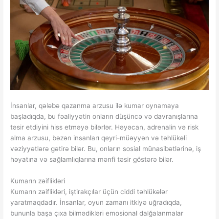
İnsanlar, qələbə qazanma arzusu ilə kumar oynamaya
başladıqda, bu fəaliyyətin onların düşüncə və davranışlarına
təsir etdiyini hiss etməyə bilərlər. Həyəcan, adrenalin və risk
alma arzusu, bəzən insanları qeyri-müəyyən və təhlükəli
vəziyyətlərə gətirə bilər. Bu, onların sosial münasibətlərinə, iş
həyatına və sağlamlıqlarına mənfi təsir göstərə bilər.
Kumarın zəiflikləri
Kumarın zəiflikləri, iştirakçılar üçün ciddi təhlükələr
yaratmaqdadır. İnsanlar, oyun zamanı itkiyə uğradıqda,
bununla başa çıxa bilmədikləri emosional dalğalanmalar