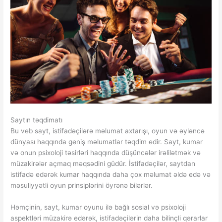
Saytın təqdimatı
Bu veb sayt, istifadəçilərə məlumat axtarışı, oyun və əyləncə
dünyası haqqında geniş məlumatlar təqdim edir. Sayt, kumar
və onun psixoloji təsirləri haqqında düşüncələr irəlilətmək və
müzakirələr açmaq məqsədini güdür. İstifadəçilər, saytdan
istifadə edərək kumar haqqında daha çox məlumat əldə edə və
məsuliyyətli oyun prinsiplərini öyrənə bilərlər.
Həmçinin, sayt, kumar oyunu ilə bağlı sosial və psixoloji
aspektləri müzakirə edərək, istifadəçilərin daha bilinçli qərarlar