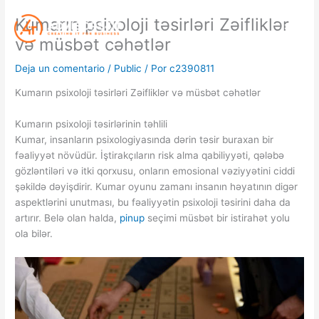
Ir
Kumarın psixoloji təsirləri Zəifliklər
al
contenido
və müsbət cəhətlər
Deja un comentario
/
Public
/ Por
c2390811
Kumarın psixoloji təsirləri Zəifliklər və müsbət cəhətlər
Kumarın psixoloji təsirlərinin təhlili
Kumar, insanların psixologiyasında dərin təsir buraxan bir
fəaliyyət növüdür. İştirakçıların risk alma qabiliyyəti, qələbə
gözləntiləri və itki qorxusu, onların emosional vəziyyətini ciddi
şəkildə dəyişdirir. Kumar oyunu zamanı insanın həyatının digər
aspektlərini unutması, bu fəaliyyətin psixoloji təsirini daha da
artırır. Belə olan halda,
pinup
seçimi müsbət bir istirahət yolu
ola bilər.