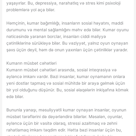
yaşayırlar. Bu, depressiya, narahatlıq və stres kimi psixoloji
problemlərə yol aça bilər.
Həmçinin, kumar bağımlılığı, insanların sosial həyatını, maddi
durumunu və mental sağlamlığını məhv edə bilər. Kumar oyunu
nəticəsində yaranan borclar, insanları ciddi maliyyə
çətinliklərinə sürükləyə bilər. Bu vəziyyət, yalnız oyun oynayan
şəxs üçün deyil, həm də onun yaxınları üçün çətinliklər yaradır.
Kumarın müsbət cəhətləri
Kumarın müsbət cəhətləri arasında, sosial inteqrasiya və
əyləncə imkanı vardır. Bəzi insanlar, kumar oynamanın onlara
yeni dostlar tapmaq və sosial mühitdə bir araya gəlmək üçün
bir yol olduğunu düşünür. Bu, sosial əlaqələrin inkişafına kömək
edə bilər.
Bununla yanaşı, məsuliyyətli kumar oynayan insanlar, oyunun
müsbət tərəflərini də dəyərləndirə bilərlər. Məsələn, oyunlar,
əyləncə üçün bir vasitə olaraq, stressi azaltmaq və zehni
rahatlamaq imkanı təqdim edir. Hətta bəzi insanlar üçün bu,