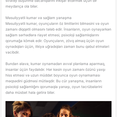
strateji düşünmə bacarıqlarını inkişaf etdirmək üçün bir
meydança ola bilər.
Məsuliyyətli kumar və sağlam yanaşma
Məsuliyyətli kumar, oyunçuların öz limitlərini bilməsini və oyun
zamanı diqqətli olmasını tələb edir. İnsanların, oyun oynayarkən
sağlam sərhədlərə riayət etməsi, psixoloji sağlamlıqlarını
qorumağa kömək edir. Oyunçuların, zövq almaq üçün oyun
oynadıqları üçün, itkiyə uğradıqları zaman bunu qəbul etmələri
vacibdir.
Bundan əlavə, kumar oynamadan əvvəl planlama aparmaq,
insanlar üçün faydalıdır. Hər kəsin oyun zamanı özünü yaxşı
hiss etməsi və uzun müddət boyunca oyun oynamaması
məqsədini güdməsi mütləqdir. Bu cür yanaşma, insanların
psixoloji sağlamlığını qorumaqla yanaşı, oyun təcrübələrini
daha müsbət hala gətirə bilər.