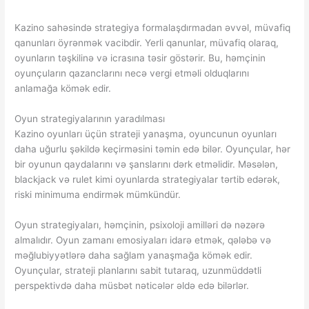
Kazino sahəsində strategiya formalaşdırmadan əvvəl, müvafiq
qanunları öyrənmək vacibdir. Yerli qanunlar, müvafiq olaraq,
oyunların təşkilinə və icrasına təsir göstərir. Bu, həmçinin
oyunçuların qazanclarını necə vergi etməli olduqlarını
anlamağa kömək edir.
Oyun strategiyalarının yaradılması
Kazino oyunları üçün strateji yanaşma, oyuncunun oyunları
daha uğurlu şəkildə keçirməsini təmin edə bilər. Oyunçular, hər
bir oyunun qaydalarını və şanslarını dərk etməlidir. Məsələn,
blackjack və rulet kimi oyunlarda strategiyalar tərtib edərək,
riski minimuma endirmək mümkündür.
Oyun strategiyaları, həmçinin, psixoloji amilləri də nəzərə
almalıdır. Oyun zamanı emosiyaları idarə etmək, qələbə və
məğlubiyyətlərə daha sağlam yanaşmağa kömək edir.
Oyunçular, strateji planlarını sabit tutaraq, uzunmüddətli
perspektivdə daha müsbət nəticələr əldə edə bilərlər.