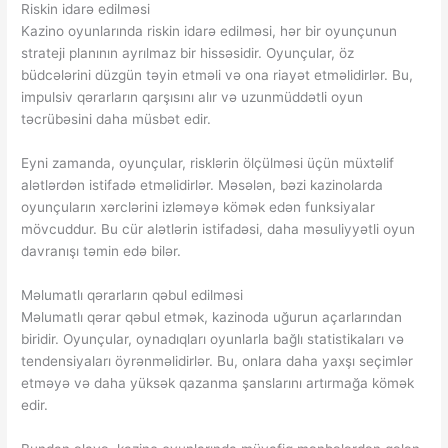
Riskin idarə edilməsi
Kazino oyunlarında riskin idarə edilməsi, hər bir oyunçunun
strateji planının ayrılmaz bir hissəsidir. Oyunçular, öz
büdcələrini düzgün təyin etməli və ona riayət etməlidirlər. Bu,
impulsiv qərarların qarşısını alır və uzunmüddətli oyun
təcrübəsini daha müsbət edir.
Eyni zamanda, oyunçular, risklərin ölçülməsi üçün müxtəlif
alətlərdən istifadə etməlidirlər. Məsələn, bəzi kazinolarda
oyunçuların xərclərini izləməyə kömək edən funksiyalar
mövcuddur. Bu cür alətlərin istifadəsi, daha məsuliyyətli oyun
davranışı təmin edə bilər.
Məlumatlı qərarların qəbul edilməsi
Məlumatlı qərar qəbul etmək, kazinoda uğurun açarlarından
biridir. Oyunçular, oynadıqları oyunlarla bağlı statistikaları və
tendensiyaları öyrənməlidirlər. Bu, onlara daha yaxşı seçimlər
etməyə və daha yüksək qazanma şanslarını artırmağa kömək
edir.