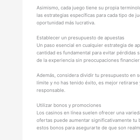
Asimismo, cada juego tiene su propia terminol
las estrategias específicas para cada tipo de 
oportunidad más lucrativa.
Establecer un presupuesto de apuestas
Un paso esencial en cualquier estrategia de ap
cantidad es fundamental para evitar pérdidas si
de la experiencia sin preocupaciones financier
Además, considera dividir tu presupuesto en se
límite y no has tenido éxito, es mejor retirarse
responsable.
Utilizar bonos y promociones
Los casinos en línea suelen ofrecer una varie
ofertas puede aumentar significativamente tu b
estos bonos para asegurarte de que son realm