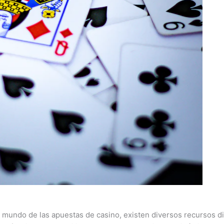
l mundo de las apuestas de casino, existen diversos recursos d