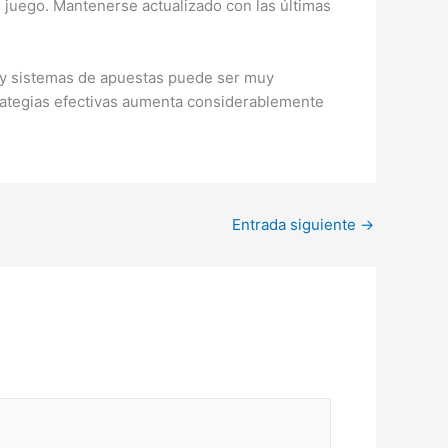
l juego. Mantenerse actualizado con las últimas
 y sistemas de apuestas puede ser muy
trategias efectivas aumenta considerablemente
Entrada siguiente
→