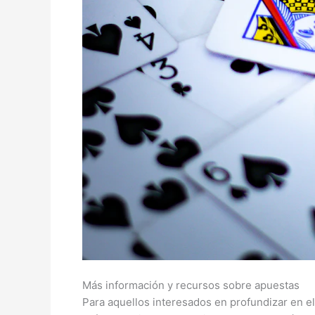
Más información y recursos sobre apuestas
Para aquellos interesados en profundizar en e