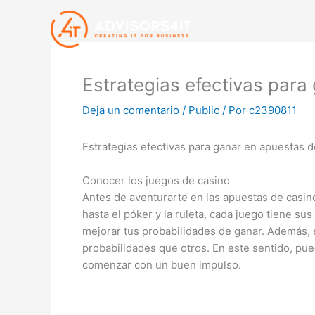
Ir
al
contenido
Estrategias efectivas para
Deja un comentario
/
Public
/ Por
c2390811
Estrategias efectivas para ganar en apuestas d
Conocer los juegos de casino
Antes de aventurarte en las apuestas de casin
hasta el póker y la ruleta, cada juego tiene su
mejorar tus probabilidades de ganar. Además, 
probabilidades que otros. En este sentido, p
comenzar con un buen impulso.