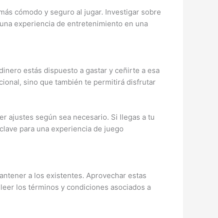
más cómodo y seguro al jugar. Investigar sobre
o una experiencia de entretenimiento en una
inero estás dispuesto a gastar y ceñirte a esa
ional, sino que también te permitirá disfrutar
r ajustes según sea necesario. Si llegas a tu
s clave para una experiencia de juego
antener a los existentes. Aprovechar estas
 leer los términos y condiciones asociados a