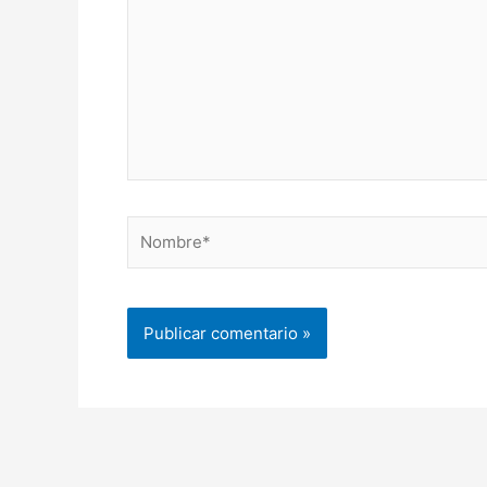
Nombre*