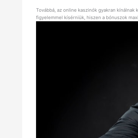
Továbbá, az online kaszinók gyakran kínálnak
figyelemmel kísérniük, hiszen a bónuszok maxi