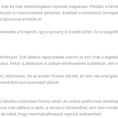
 más és más lehetőségeket rejtenek magukban. Például a hétvé
lmények is intenzívebbek lehetnek. Emellett a különböző ünnepe
s bónuszok érhetők el.
evesebb a forgalom, így a verseny is kisebb lehet. Ez a nyugod
élményét. Sok játékos tapasztalata szerint az esti órák a legide
ásra. Ekkor a játékosok is jobban elmélyednek a játékban, ami n
ni, különösen, ha az ember frissen ébredt, és tele van energiával
ncentráció kulcsszerepet játszik.
 időzítés különösen fontos lehet. Az online platformok lehetős
sok más játékos is aktív, a verseny növekedhet, ami nem minde
akciókat, hogy maximalizálhassuk nyerési esélyeinket.