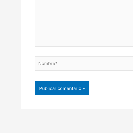
Nombre*