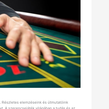
n. Részletes elemzéseink és útmutatóink
yt. A szerencsejáték világában a tudás és az